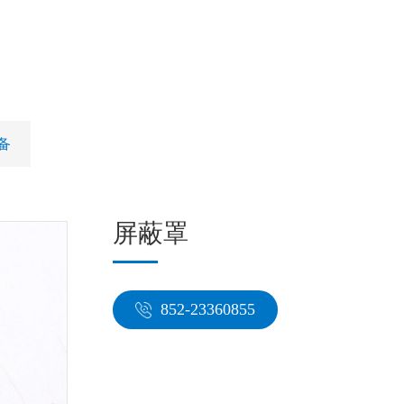
备
屏蔽罩
852-23360855