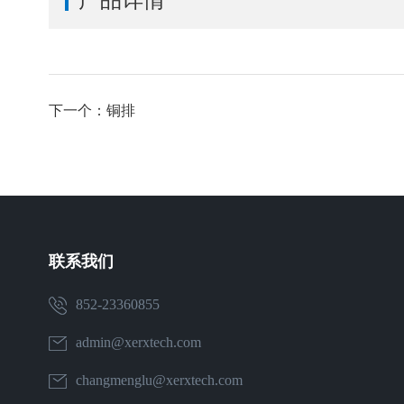
下一个：铜排
联系我们
852-23360855
admin@xerxtech.com
changmenglu@xerxtech.com