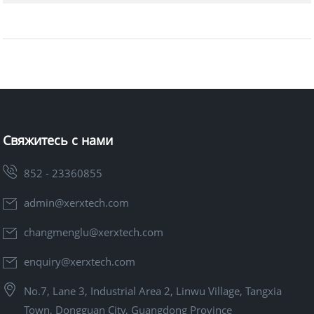
Свяжитесь с нами
852 - 23360855
admin@xerxtech.com
changmenglu@xerxtech.com
enquiry@xerxtech.com
No.7, Lane 3, Industrial Area 2, Linwu Village, Tangxia
Town, Dongguan City, Guangdong Province