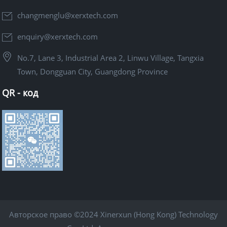
changmenglu@xerxtech.com
enquiry@xerxtech.com
No.7, Lane 3, Industrial Area 2, Linwu Village, Tangxia
Town, Dongguan City, Guangdong Province
QR - код
Авторское право ©2024 Xinerxun (Hong Kong) Technology